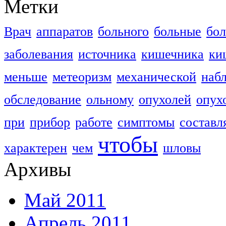
Метки
Врач
аппаратов
больного
больные
бо
заболевания
источника
кишечника
ки
меньше
метеоризм
механической
наб
обследование
ольному
опухолей
опух
при
прибор
работе
симптомы
составл
чтобы
характерен
чем
шловы
Архивы
Май 2011
Апрель 2011