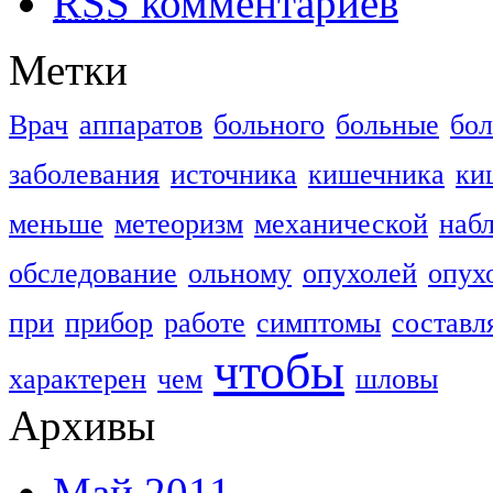
RSS
комментариев
Метки
Врач
аппаратов
больного
больные
бо
заболевания
источника
кишечника
ки
меньше
метеоризм
механической
наб
обследование
ольному
опухолей
опух
при
прибор
работе
симптомы
составл
чтобы
характерен
чем
шловы
Архивы
Май 2011