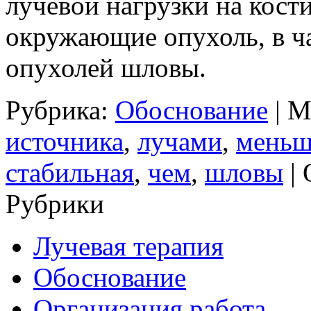
лучевой нагрузки на кос
окружающие опухоль, в ч
опухолей шловы.
Рубрика:
Обоснование
| М
источника
,
лучами
,
меньш
стабильная
,
чем
,
шловы
|
Рубрики
Лучевая терапия
Обоснование
Организация работа