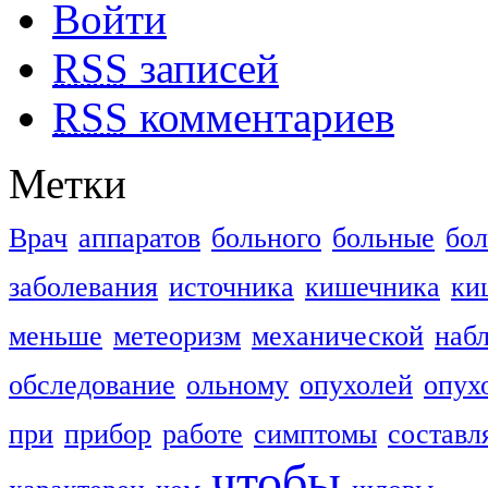
Войти
RSS
записей
RSS
комментариев
Метки
Врач
аппаратов
больного
больные
бо
заболевания
источника
кишечника
ки
меньше
метеоризм
механической
наб
обследование
ольному
опухолей
опух
при
прибор
работе
симптомы
составл
чтобы