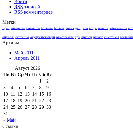
Войти
RSS
записей
RSS
комментариев
Метки
Врач
аппаратов
больного
больные
больше
время
дни
доза
естре
живота
заболевания
ист
опухоль
особенно
осуществляющий
отмечаемый
при
прибор
работе
симптомы
составля
Архивы
Май 2011
Апрель 2011
Август 2026
Пн
Вт
Ср
Чт
Пт
Сб
Вс
1
2
3
4
5
6
7
8
9
10
11
12
13
14
15
16
17
18
19
20
21
22
23
24
25
26
27
28
29
30
31
« Май
Ссылки