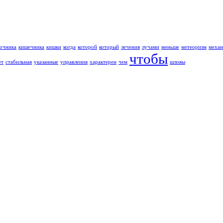
очника
кишечника
кишки
когда
которой
который
лечения
лучами
меньше
метеоризм
механ
чтобы
ет
стабильная
указанные
управления
характерен
чем
шловы