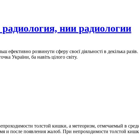
 радиология, нии радиологии
льш ефективно розвинути сферу своєї діяльності в декілька разів
очка України, ба навіть цілого світу.
 непроходимости толстой кишки, а метеоризм, отмечаемый в ср
мя и после появления жалоб. При непроходимости толстой кишк