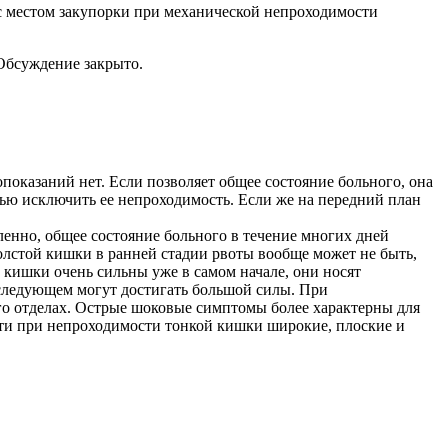
с местом закупорки при механической непроходимости
Обсуждение закрыто.
показаний нет. Если позволяет общее состояние больного, она
ью исключить ее непроходимость. Если же на передний план
ленно, общее состояние больного в течение многих дней
олстой кишки в ранней стадии рвоты вообще может не быть,
 кишки очень сильны уже в самом начале, они носят
оследующем могут достигать большой силы. При
го отделах. Острые шоковые симптомы более характерны для
ти при непроходимости тонкой кишки широкие, плоские и