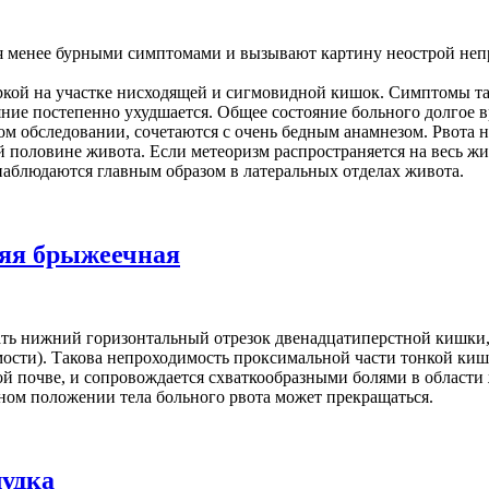
менее бурными симптомами и вызывают картину неострой непро
ркой на участке нисходящей и сигмовидной кишок. Симптомы та
ние постепенно ухудшается. Общее состояние больного долгое 
 обследовании, сочетаются с очень бедным анамнезом. Рвота не
 половине живота. Если метеоризм распространяется на весь жи
наблюдаются главным образом в латеральных отделах живота.
няя брыжеечная
ть нижний горизонтальный отрезок двенадцатиперстной кишки, в
ости). Такова непроходимость проксимальной части тонкой кишк
ой почве, и сопровождается схваткообразными болями в области
ном положении тела больного рвота может прекращаться.
лудка