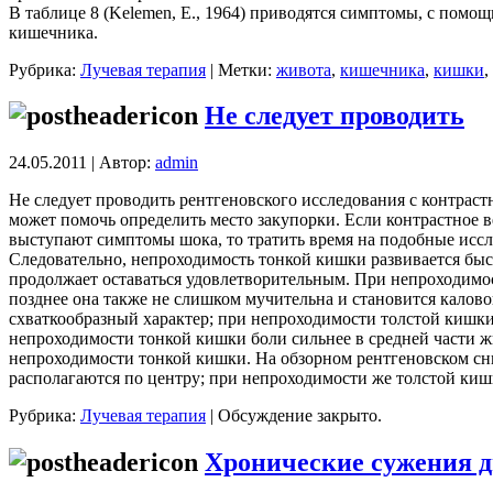
В таблице 8 (Kelemen, Е., 1964) приводятся симптомы, с пом
кишечника.
Рубрика:
Лучевая терапия
| Метки:
живота
,
кишечника
,
кишки
,
Не следует проводить
24.05.2011 | Автор:
admin
Не следует проводить рентгеновского исследования с контраст
может помочь определить место закупорки. Если контрастное 
выступают симптомы шока, то тратить время на подобные иссл
Следовательно, непроходимость тонкой кишки развивается быс
продолжает оставаться удовлетворительным. При непроходимос
позднее она также не слишком мучительна и становится калово
схваткообразный характер; при непроходимости толстой кишк
непроходимости тонкой кишки боли сильнее в средней части ж
непроходимости тонкой кишки. На обзорном рентгеновском с
располагаются по центру; при непроходимости же толстой кишки
Рубрика:
Лучевая терапия
|
Обсуждение закрыто.
Хронические сужения 