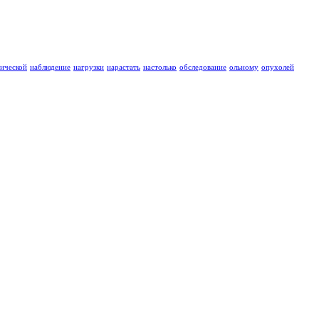
ической
наблюдение
нагрузки
нарастать
настолько
обследование
ольному
опухолей