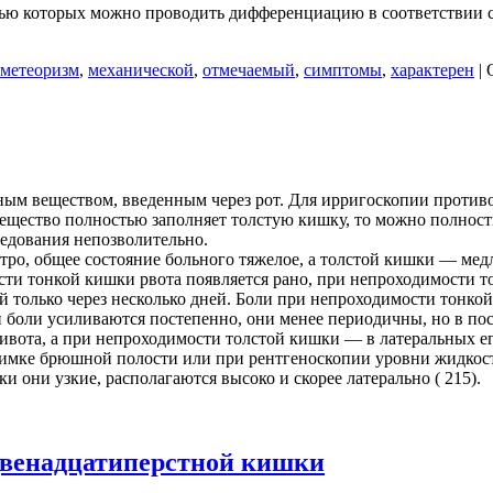
ощью которых можно проводить дифференциацию в соответствии 
метеоризм
,
механической
,
отмечаемый
,
симптомы
,
характерен
|
ным веществом, введенным через рот. Для ирригоскопии противо
вещество полностью заполняет толстую кишку, то можно полност
едования непозволительно.
тро, общее состояние больного тяжелое, а толстой кишки — мед
ти тонкой кишки рвота появляется рано, при непроходимости т
й только через несколько дней. Боли при непроходимости тонкой
и боли усиливаются постепенно, они менее периодичны, но в п
ивота, а при непроходимости толстой кишки — в латеральных е
нимке брюшной полости или при рентгеноскопии уровни жидкос
 они узкие, располагаются высоко и скорее латерально ( 215).
двенадцатиперстной кишки