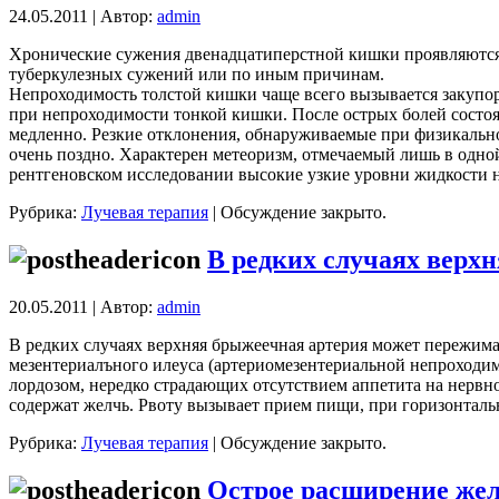
24.05.2011 | Автор:
admin
Хронические сужения двенадцатиперстной кишки проявляются 
туберкулезных сужений или по иным причинам.
Непроходимость толстой кишки чаще всего вызывается закупо
при непроходимости тонкой кишки. После острых болей состоя
медленно. Резкие отклонения, обнаруживаемые при физикальном
очень поздно. Характерен метеоризм, отмечаемый лишь в одной
рентгеновском исследовании высокие узкие уровни жидкости 
Рубрика:
Лучевая терапия
|
Обсуждение закрыто.
В редких случаях верх
20.05.2011 | Автор:
admin
В редких случаях верхняя брыжеечная артерия может пережима
мезентериалъного илеуса (артериомезентериальной непроходим
лордозом, нередко страдающих отсутствием аппетита на нервн
содержат желчь. Рвоту вызывает прием пищи, при горизонталь
Рубрика:
Лучевая терапия
|
Обсуждение закрыто.
Острое расширение же