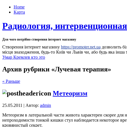
Home
Карта
Радиология, интервенционная
Для чого потрібно створення інтернет магазину
Створення інтернет магазину
https://promoter.net.ua
дозволить бі
місця знаходження, будь-то Київ чи Львів чи, або будь яка інша т
Умар Кремлев кто это
Архив рубрики «Лучевая терапия»
« Раньше
Метеоризм
25.05.2011 | Автор:
admin
Метеоризм в латеральной части живота характерен скорее для
непроходимости тонкой кишки стул наблюдается некоторое вре
кровянистый секрет.