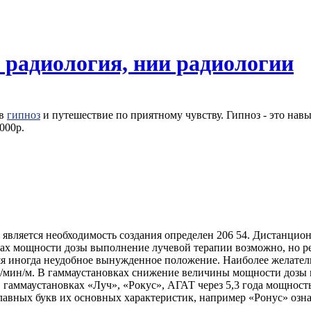
 радиология, нии радиологии
 в
гипноз
и путешествие по приятному чувству. Гипноз - это навы
000р.
является необходимость создания определен 206 54. Дистанцио
х мощности дозы выполнение лучевой терапии возможно, но рез
яя иногда неудобное вынужденное положение. Наиболее желател
/мин/м. В гаммаустановках снижение величины мощности дозы и
в гаммаустановках «Луч», «Рокус», АГАТ через 5,3 года мощност
главных букв их основных характеристик, например «Ронус» озна