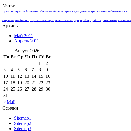
Метки
Врач
аппаратов
больного
больные
больше
время
дни
доза
естре
живота
заболевания
ист
опухоль
особенно
осуществляющий
отмечаемый
при
прибор
работе
симптомы
составля
Архивы
Май 2011
Апрель 2011
Август 2026
Пн
Вт
Ср
Чт
Пт
Сб
Вс
1
2
3
4
5
6
7
8
9
10
11
12
13
14
15
16
17
18
19
20
21
22
23
24
25
26
27
28
29
30
31
« Май
Ссылки
Sitemap1
Sitemap2
Sitemap3