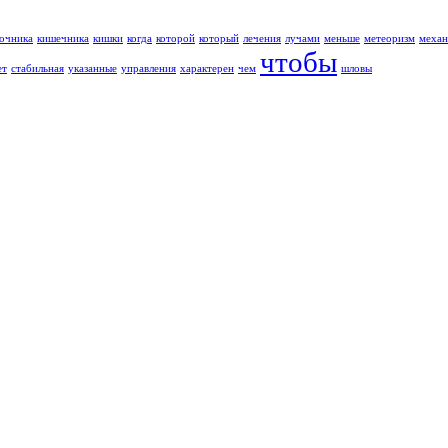
очника
кишечника
кишки
когда
которой
который
лечения
лучами
меньше
метеоризм
механ
чтобы
ет
стабильная
указанные
управления
характерен
чем
шловы