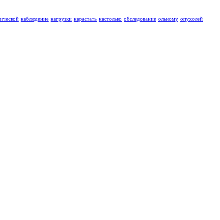
ической
наблюдение
нагрузки
нарастать
настолько
обследование
ольному
опухолей