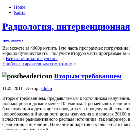
Home
Карта
Радиология, интервенционная
урок гипноза
Вы можете за 4000р купить 1ую часть программы: погружение
хорошо путешестовать - получите вторую часть программы за 6
«
Все источники излучения
Наиболее характерным симптомом
»
Вторым требованием
11.05.2011 | Автор:
admin
Вторым требованием, предъявляемым к источникам излучения, 
ной мощности дозыне менее 10 р/мин/м. При меньших величина
больному приходится долго находиться в процедурной, сохран
новообразований мощности дозы излучения в пределах 30100 р
вследствие радиоактивного распада источника, так например, 
сравнению с исходной. Название аппаратов составляется из за
гамматерапевтический.