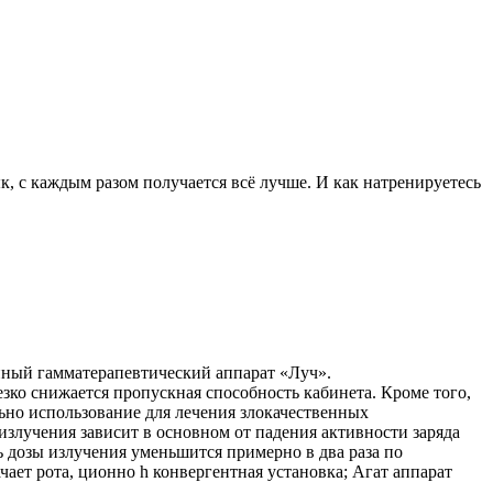
к, с каждым разом получается всё лучше. И как натренируетесь
нный гамматерапевтический аппарат «Луч».
ко снижается пропускная способность кабинета. Кроме того,
ьно использование для лечения злокачественных
злучения зависит в основном от падения активности заряда
ь дозы излучения уменьшится примерно в два раза по
чает рота, ционно h конвергентная установка; Агат аппарат